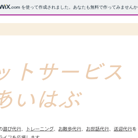
.com
を使って作成されました。あなたも無料で作ってみませんか
トサービス
あいはぶ
の
遊び代行
、
トレーニング
、
お散歩代行
、
お世話代行
、
送迎代行
を
ライフを応援します。