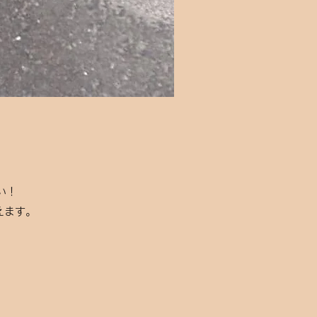
い！
えます。